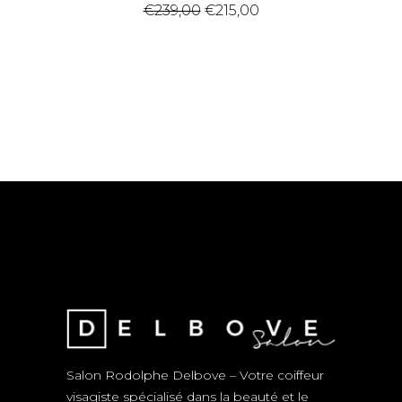
Original price was: €239,00
Current price is: €2
€
239,00
€
215,00
Salon Rodolphe Delbove – Votre coiffeur
visagiste spécialisé dans la beauté et le