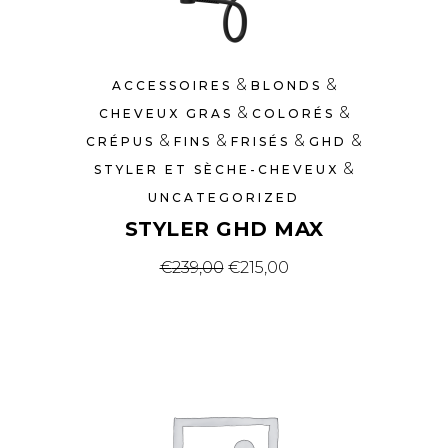
&
&
ACCESSOIRES
BLONDS
&
&
CHEVEUX GRAS
COLORÉS
&
&
&
&
CRÉPUS
FINS
FRISÉS
GHD
&
STYLER ET SÈCHE-CHEVEUX
UNCATEGORIZED
STYLER GHD MAX
Original price was: €239,00
Current price is: €2
€
239,00
€
215,00