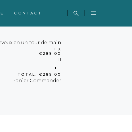
NE
CONTACT
heveux en un tour de main
1 X
€
289,00
TOTAL:
€
289,00
Panier
Commander