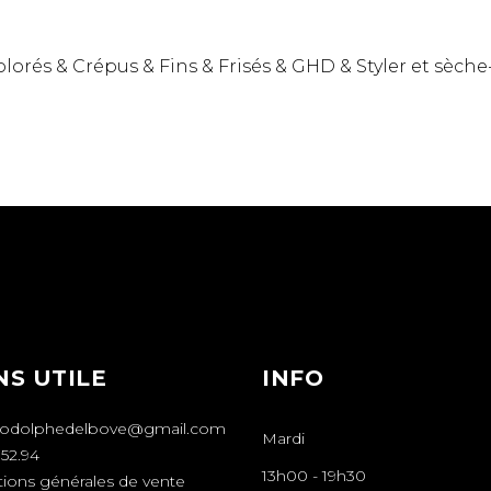
olorés
&
Crépus
&
Fins
&
Frisés
&
GHD
&
Styler et sèch
NS UTILE
INFO
rodolphedelbove@gmail.com
Mardi
.52.94
13h00
-
19h30
tions générales de vente